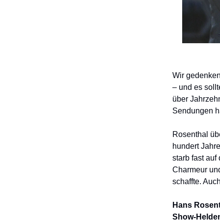
Wir gedenken
– und es soll
über Jahrzehn
Sendungen ha
Rosenthal übe
hundert Jahre
starb fast au
Charmeur und 
schaffte. Auc
Hans Rosent
Show-Helden