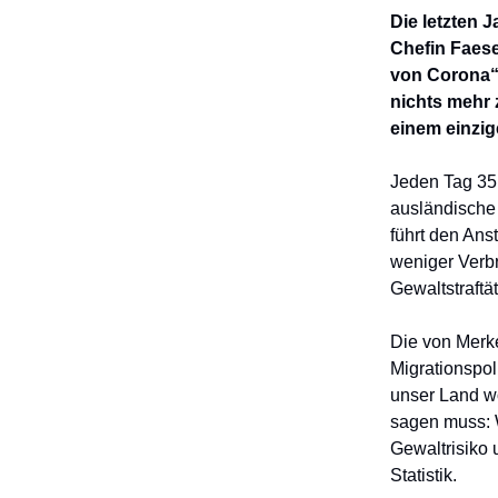
Die letzten 
Chefin Faese
von Corona“,
nichts mehr 
einem einzig
Jeden Tag 35 
ausländische 
führt den Ans
weniger Verb
Gewaltstraftä
Die von Merke
Migrationspol
unser Land w
sagen muss: W
Gewaltrisiko 
Statistik.