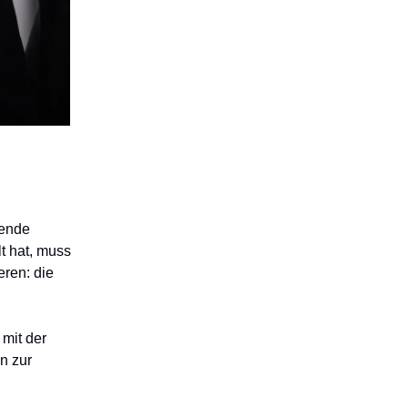
rende
lt hat, muss
eren: die
mit der
en zur