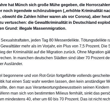
Jahre hat Münch sich große Mühe gegeben, die Horrorzahlen
r noch irgendwie schönzubiegen („erhöhte Kriminalität n
 obwohl die Zahlen höher waren als vor Corona), aber heut
zu vertuschen: die Gewaltkriminalität in Deutschland explod
en Grund: illegale Massenmigration.
Sexualstraftaten, jeden Tag 80 Messerdelikte. Tötungsdelikte r
Gewalttäter mehr als im Vorjahr, ein Plus von 7,5 Prozent. Die St
tieg der Kriminalität auf die Migration zurück. Ohne Migration gä
rechen. In manchen deutschen Städten sind über 70 Prozent de
ter Ausländer.
l begonnene und von Rot-Grün fortgeführte vollends gescheite
itik hat einen Satz wahr werden lassen, den kein anständiger M
ollte, den man aus Verantwortungsbewusstsein seinen Kindern 
enn man sich von bestimmten Milieus fernhält, sinkt das pers
um mindestens 40, eher um 60 bis 70 Prozent. Das ist nicht recht