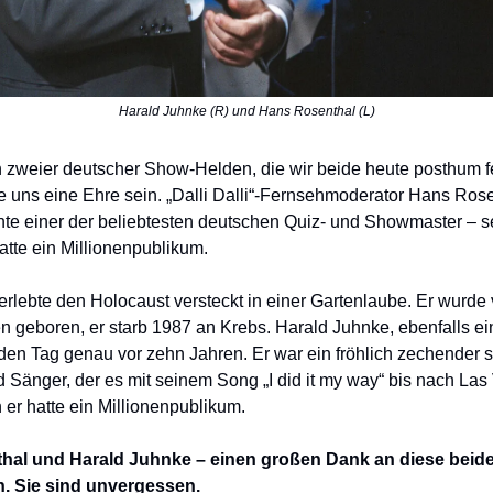
Harald Juhnke (R) und Hans Rosenthal (L)
 zweier deutscher Show-Helden, die wir beide heute posthum f
te uns eine Ehre sein. „Dalli Dalli“-Fernsehmoderator Hans Ros
te einer der beliebtesten deutschen Quiz- und Showmaster – s
tte ein Millionenpublikum.
rlebte den Holocaust versteckt in einer Gartenlaube. Er wurde
n geboren, er starb 1987 an Krebs. Harald Juhnke, ebenfalls ein
f den Tag genau vor zehn Jahren. Er war ein fröhlich zechender 
Sänger, der es mit seinem Song „I did it my way“ bis nach Las
h er hatte ein Millionenpublikum.
hal und Harald Juhnke – einen großen Dank an diese beid
. Sie sind unvergessen.