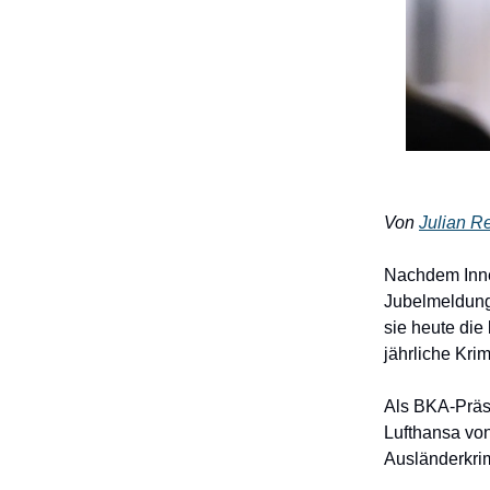
Von
Julian Re
Nachdem Inne
Jubelmeldunge
sie heute die
jährliche Krimi
Als BKA-Präs
Lufthansa von
Ausländerkrim