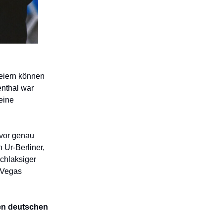
eiern können
enthal war
eine
 vor genau
 Ur-Berliner,
schlaksiger
 Vegas
en deutschen