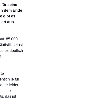
 für seine
ach dem Ende
e gibt es
iert aus
auf. 85.000
atistik selbst
be es deutlich
r
rte
ensch je für
aber leider
önliche
s, das ist